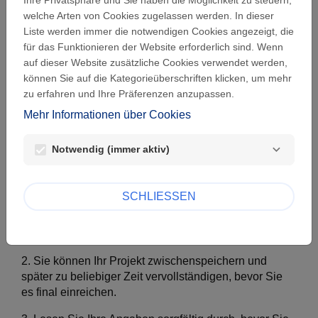
Energiedienstleister. Wir unterstützen gemeinnützig
welche Arten von Cookies zugelassen werden. In dieser
anerkannte Institutionen und ausgewählte Projekte
Liste werden immer die notwendigen Cookies angezeigt, die
und leisten so einen freiwilligen Beitrag, um die
für das Funktionieren der Website erforderlich sind. Wenn
Lebensqualität und nachhaltige Entwicklung der
auf dieser Website zusätzliche Cookies verwendet werden,
Region zu fördern. Unser Ziel: Kulturelle Vielfalt,
können Sie auf die Kategorieüberschriften klicken, um mehr
sportliche Aktivität, soziale Integration und stabile
zu erfahren und Ihre Präferenzen anzupassen.
gesellschaftliche Strukturen.
Mehr Informationen über Cookies
Bevor Sie mit der Einreichung Ihrer Anfrage beginnen,
beachten Sie bitte die folgenden Hinweise:
Notwendig (immer aktiv)
SCHLIESSEN
1. Bitte erstellen Sie ein Benutzerkonto, um eine
Anfrage einzureichen. Dieses können Sie auch für
zukünftige Anfragen nutzen.
2. Sie können Ihr Projekt zwischenspeichern und
später zu beliebiger Zeit vervollständigen, bevor Sie
es final einreichen.