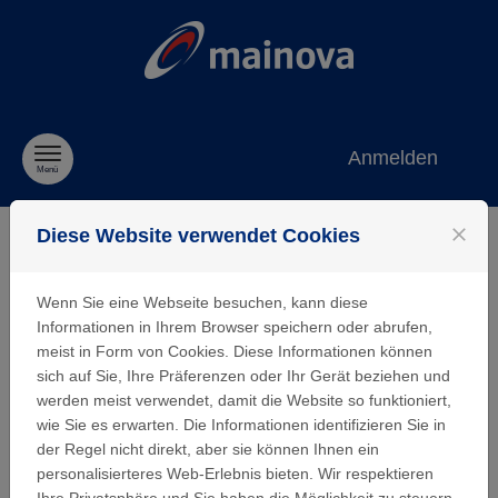
Zum Inhalt springen
Anmelden
Menü
close
Diese Website verwendet Cookies
Einreichen einer
Wenn Sie eine Webseite besuchen, kann diese
Förderanfrage
Informationen in Ihrem Browser speichern oder abrufen,
meist in Form von Cookies. Diese Informationen können
sich auf Sie, Ihre Präferenzen oder Ihr Gerät beziehen und
werden meist verwendet, damit die Website so funktioniert,
Herzlichen Dank für Ihr Interesse an einer
wie Sie es erwarten. Die Informationen identifizieren Sie in
Unterstützung durch die Mainova AG.
der Regel nicht direkt, aber sie können Ihnen ein
Für Frankfurt und unsere Heimatregion Rhein-Main ist
personalisierteres Web-Erlebnis bieten. Wir respektieren
Mainova mehr als ein zuverlässiger
Ihre Privatsphäre und Sie haben die Möglichkeit zu steuern,